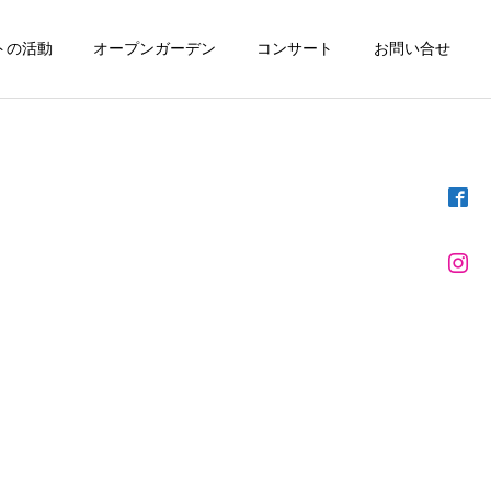
トの活動
オープンガーデン
コンサート
お問い合せ
詳細を見る
①
木漏れ日計画 ②