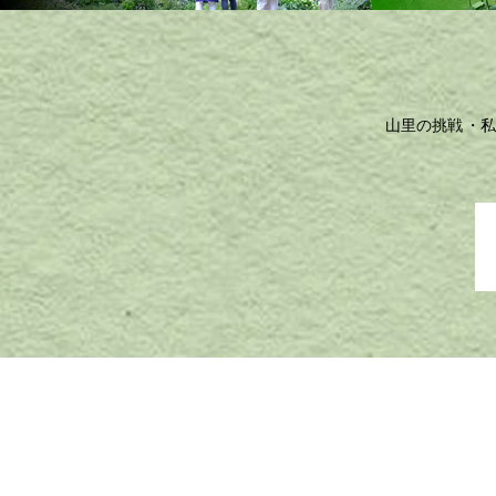
山里の挑戦
私