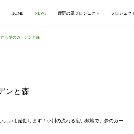
HOME
NEWS
鹿野の風プロジェクト
プロジェク
で作る夢のガーデンと森
私たちの原点
木漏れ日計画 
デンと森
未来への展望
いよいよ始動します！小川の流れる広い敷地で、夢のガー