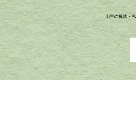
山里の挑戦
私