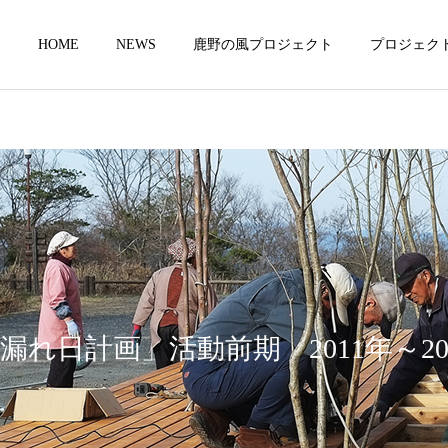
HOME
NEWS
鹿野の風プロジェクト
プロジェク
私たちの原点
木漏れ日計画 
漏れ日計画」活動前期 2011年～20
未来への展望