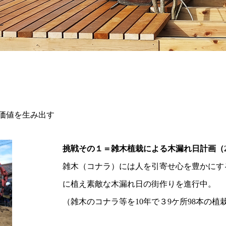
価値を生み出す
挑戦その１＝雑木植栽による木漏れ日計画（2
雑木（コナラ）には人を引寄せ心を豊かにす
に植え素敵な木漏れ日の街作りを進行中。
（雑木のコナラ等を10年で３9ケ所98本の植