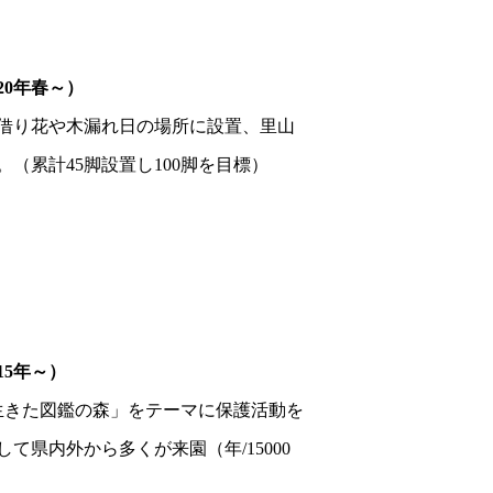
20年春～）
借り花や木漏れ日の場所に設置、里山
（累計45脚設置し100脚を目標）
15年～）
生きた図鑑の森」をテーマに保護活動を
県内外から多くが来園（年/15000