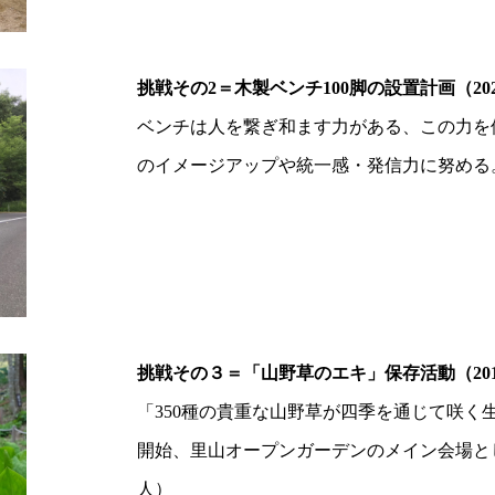
挑戦その2＝木製ベンチ100脚の設置計画（20
ベンチは人を繋ぎ和ます力がある、この力を
のイメージアップや統一感・発信力に努める。
挑戦その３＝「山野草のエキ」保存活動（20
「350種の貴重な山野草が四季を通じて咲く
開始、里山オープンガーデンのメイン会場として
人）