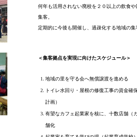
何年も活用されない廃校を２０以上の飲食や雑
集客。
定期的に今後も開催し、過疎化する地域の集
＜集客拠点を実現に向けたスケジュール＞
地域の里を守る会へ無償譲渡を進める
トイレ水回り・屋根の修復工事の資金確保
計画）
有望なカフェ起業家を核に、十数店舗（
舗化
起業家を育てる学びの場（起業育成学校