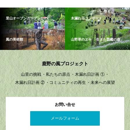
里山オープンガーデンかの
木漏れ日コンサート
風の美術館
山野草のエキ 「生きた図鑑の森」
鹿野の風プロジェクト
山里の挑戦
私たちの原点
木漏れ日計画 ①
木漏れ日計画 ②
コミュニティの再生
未来への展望
お問い合せ
メールフォーム