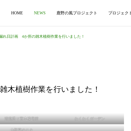
HOME
NEWS
鹿野の風プロジェクト
プロジェク
漏れ日計画 4か所の雑木植樹作業を行いました！
私たちの原点
木漏れ日計画 
の雑木植樹作業を行いました！
未来への展望
清流通り宮本様宅前
わくわくガーデン
山野草のエキ