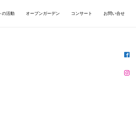
トの活動
オープンガーデン
コンサート
お問い合せ
詳細を見る
①
木漏れ日計画 ②