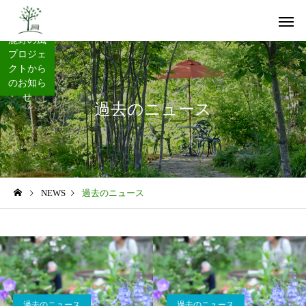
鹿野の風
プロジェ
クトから
のお知ら
せ
過去のニュース
山里の挑戦
私たちの
NEWS
過去のニュース
コミュニティの再生
未来への
過去のニュース
過去のニュース