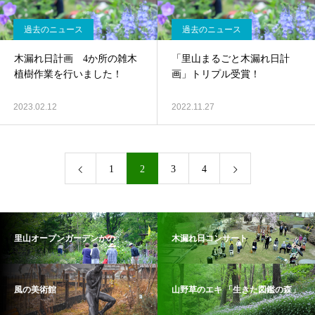
過去のニュース
過去のニュース
木漏れ日計画 4か所の雑木
「里山まるごと木漏れ日計
植樹作業を行いました！
画」トリプル受賞！
2023.02.12
2022.11.27
1
2
3
4
里山オープンガーデンかの
木漏れ日コンサート
風の美術館
山野草のエキ 「生きた図鑑の森」